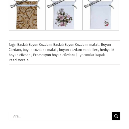
Tags:
Baskılı Boyun Cüzdanı
,
Baskılı Boyun Cüzdanı imalatı
,
Boyun
Cüzdanı
,
boyun cüzdanı imalatı
,
boyun cüzdanı modelleri
,
hediyelik
Baskılı
boyun cüzdanı
,
Promosyon boyun cüzdanı
|
yorumlar kapalı
Boyun
Read More
Cüzdanı
için
Ara: