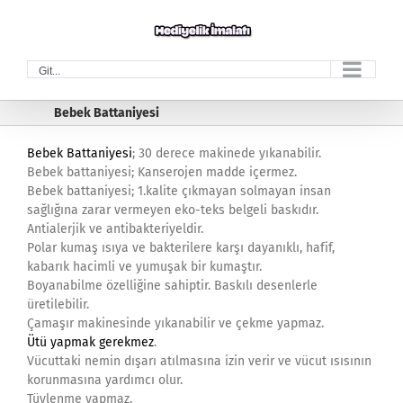
Skip
to
content
Git...
Bebek Battaniyesi
Bebek Battaniyesi
; 30 derece makinede yıkanabilir.
Bebek battaniyesi; Kanserojen madde içermez.
Bebek battaniyesi; 1.kalite çıkmayan solmayan insan
sağlığına zarar vermeyen eko-teks belgeli baskıdır.
Antialerjik ve antibakteriyeldir.
Polar kumaş ısıya ve bakterilere karşı dayanıklı, hafif,
kabarık hacimli ve yumuşak bir kumaştır.
Boyanabilme özelliğine sahiptir. Baskılı desenlerle
üretilebilir.
Çamaşır makinesinde yıkanabilir ve çekme yapmaz.
Ütü yapmak gerekmez
.
Vücuttaki nemin dışarı atılmasına izin verir ve vücut ısısının
korunmasına yardımcı olur.
Tüylenme yapmaz.