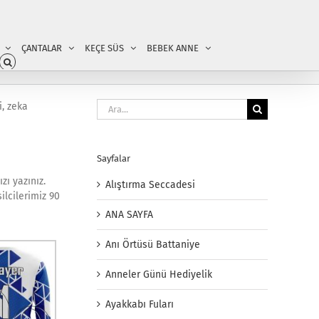
ÇANTALAR
KEÇE SÜS
BEBEK ANNE
Ara:
i, zeka
Sayfalar
zı yazınız.
Alıştırma Seccadesi
ilcilerimiz 90
ANA SAYFA
Anı Örtüsü Battaniye
Anneler Günü Hediyelik
Ayakkabı Fuları