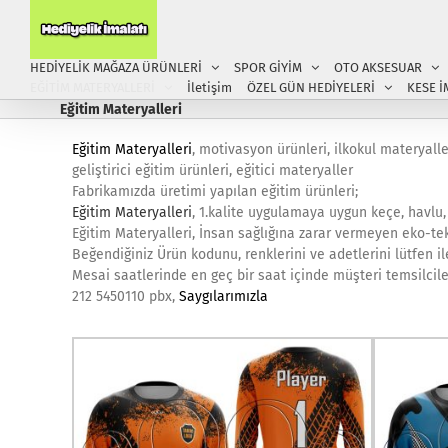
Skip
to
content
HEDİYELİK MAĞAZA ÜRÜNLERİ
SPOR GİYİM
OTO AKSESUAR
EĞİTİM MATERYALLERİ
İletişim
ÖZEL GÜN HEDİYELERİ
KESE İ
Eğitim Materyalleri
Eğitim Materyalleri
, motivasyon ürünleri, ilkokul materyalle
geliştirici eğitim ürünleri, eğitici materyaller
Fabrikamızda üretimi yapılan eğitim ürünleri;
Eğitim Materyalleri
, 1.kalite uygulamaya uygun keçe, havlu
Eğitim Materyalleri, İnsan sağlığına zarar vermeyen eko-te
Beğendiğiniz Ürün kodunu, renklerini ve adetlerini lütfen il
Mesai saatlerinde en geç bir saat içinde müşteri temsilcile
212 5450110 pbx,
Saygılarımızla