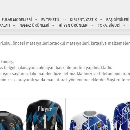
FULAR MODELLERİ
EV TEKSTİLİ
KIRLENT, YASTIK
BAŞ GİYSİLERİ
MALATI
NAMAZ ÜRÜNLERİ
HİJYEN ÜRÜNLERİ
TOKA, BİGUDİ
ri,okul öncesi materyalleri,ortaokul materyalleri, kırtasiye malzemeler
, kumaş,
ks belgeli çıkmayan solmayan baskı ile üretim yapılmaktadır.
etişim sayfamızdaki mailden bize iletiniz. Mailinizi ve telefon numaranı
rimiz sizi arayarak ya da mail atarak yönlendireceklerdir. Müşteri tems