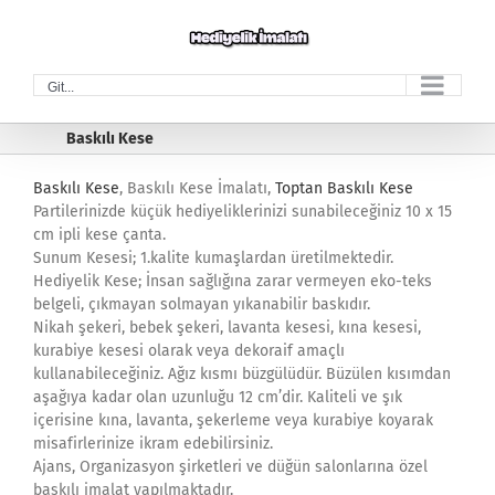
Skip
to
content
Git...
Baskılı Kese
Baskılı Kese
, Baskılı Kese İmalatı,
Toptan Baskılı Kese
Partilerinizde küçük hediyeliklerinizi sunabileceğiniz 10 x 15
cm ipli kese çanta.
Sunum Kesesi; 1.kalite kumaşlardan üretilmektedir.
Hediyelik Kese; İnsan sağlığına zarar vermeyen eko-teks
belgeli, çıkmayan solmayan yıkanabilir baskıdır.
Nikah şekeri, bebek şekeri, lavanta kesesi, kına kesesi,
kurabiye kesesi olarak veya dekoraif amaçlı
kullanabileceğiniz. Ağız kısmı büzgülüdür. Büzülen kısımdan
aşağıya kadar olan uzunluğu 12 cm’dir. Kaliteli ve şık
içerisine kına, lavanta, şekerleme veya kurabiye koyarak
misafirlerinize ikram edebilirsiniz.
Ajans, Organizasyon şirketleri ve düğün salonlarına özel
baskılı imalat yapılmaktadır.