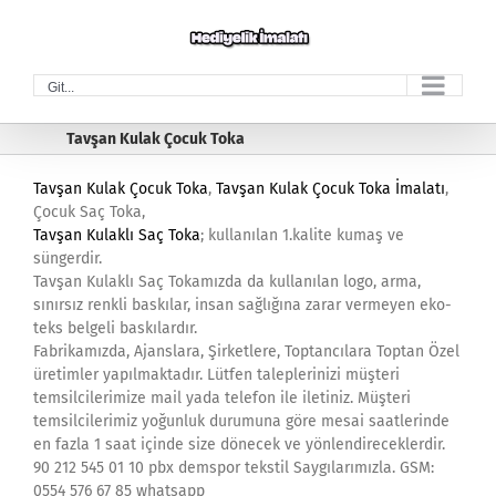
Skip
to
content
Git...
Tavşan Kulak Çocuk Toka
Tavşan Kulak Çocuk Toka
,
Tavşan Kulak Çocuk Toka İmalatı
,
Çocuk Saç Toka,
Tavşan Kulaklı Saç Toka
; kullanılan 1.kalite kumaş ve
süngerdir.
Tavşan Kulaklı Saç Tokamızda da kullanılan logo, arma,
sınırsız renkli baskılar, insan sağlığına zarar vermeyen eko-
teks belgeli baskılardır.
Fabrikamızda, Ajanslara, Şirketlere, Toptancılara Toptan Özel
üretimler yapılmaktadır. Lütfen taleplerinizi müşteri
temsilcilerimize mail yada telefon ile iletiniz. Müşteri
temsilcilerimiz yoğunluk durumuna göre mesai saatlerinde
en fazla 1 saat içinde size dönecek ve yönlendireceklerdir.
90 212 545 01 10 pbx demspor tekstil Saygılarımızla. GSM:
0554 576 67 85 whatsapp