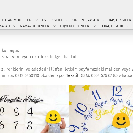
FULAR MODELLERİ
EV TEKSTİLİ
KIRLENT, YASTIK
BAŞ GİYSİLERİ
MALATI
NAMAZ ÜRÜNLERİ
HİJYEN ÜRÜNLERİ
TOKA, BİGUDİ
e kumaştır.
 zarar vermeyen eko-teks belgeli baskıdır.
ızı, renklerini ve adetlerini lütfen iletişim sayfamızdaki mailden vey
ılarımızla. 0212 5450110 pbx demspor
Tekstil
GSM: 0554 576 67 85 whats