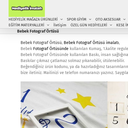
Skip
to
content
HEDİYELİK MAĞAZA ÜRÜNLERİ
SPOR GİYİM
OTO AKSESUAR
EĞİTİM MATERYALLERİ
İletişim
ÖZEL GÜN HEDİYELERİ
KESE İ
Bebek Fotograf Örtüsü
Bebek Fotograf Örtüsü
,
Bebek Fotograf Örtüsü imalatı
,
Bebek
Fotograf Örtüsünde
kullanılan Kumaş, 1.kalite regul
Bebek Fotograf Örtüsünde kullanılan Baskı, insan sağlığına
Baskılar çıkmaz çatlamaz solmaz yıkanabilir, ütülenebilir.
Beğendiğiniz ürün kodunu, ya da hazırladığınız tasarımların
bize iletiniz. Mailinizi ve telefon numaranızı yazınız. Sayg