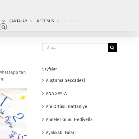
ÇANTALAR
KEÇE SÜS
BEBEK ANNE
Ara:
Sayfalar
a whatsapp tan
app
Alıştırma Seccadesi
ANA SAYFA
Anı Örtüsü Battaniye
Anneler Günü Hediyelik
Ayakkabı Fuları