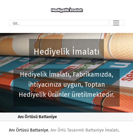
Skip
to
content
Git...
Hediyelik İmalatı
Hediyelik İmalatı, Fabrikamızda,
ihtiyacınıza uygun, Toptan
Hediyelik Ürünler üretilmektedir.
Anı Örtüsü Battaniye
Anı Örtüsü Battaniye
, Anı Örtü Tasarımlı Battaniye İmalatı,