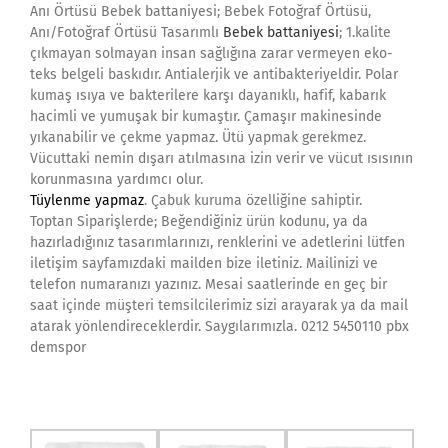
Anı Örtüsü Bebek battaniyesi; Bebek Fotoğraf Örtüsü,
Anı/Fotoğraf Örtüsü Tasarımlı
Bebek battaniyesi
; 1.kalite
çıkmayan solmayan insan sağlığına zarar vermeyen eko-
teks belgeli baskıdır. Antialerjik ve antibakteriyeldir. Polar
kumaş ısıya ve bakterilere karşı dayanıklı, hafif, kabarık
hacimli ve yumuşak bir kumaştır. Çamaşır makinesinde
yıkanabilir ve çekme yapmaz. Ütü yapmak gerekmez.
Vücuttaki nemin dışarı atılmasına izin verir ve vücut ısısının
korunmasına yardımcı olur.
Tüylenme yapmaz
. Çabuk kuruma özelliğine sahiptir.
Toptan Siparişlerde; Beğendiğiniz ürün kodunu, ya da
hazırladığınız tasarımlarınızı, renklerini ve adetlerini lütfen
iletişim sayfamızdaki mailden bize iletiniz. Mailinizi ve
telefon numaranızı yazınız. Mesai saatlerinde en geç bir
saat içinde müşteri temsilcilerimiz sizi arayarak ya da mail
atarak yönlendireceklerdir. Saygılarımızla. 0212 5450110 pbx
demspor