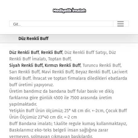
Skip
to
content
Git...
Düz Renkli Buff
Düz Renkli Buff
,
Renkli Buff
, Düz Renkli Buff Satışı, Düz
Renkli Buff İmalatı, Toptan Buff,
Siyah Renkli Buff
,
Kırmızı Renkli Buff
, Turuncu Renkli Buff,
Sarı Renkli Buff, Mavi Renkli Buff, Beyaz Renkli Buff, Lacivert
Renkli Buff. İhracat ve toptan firmalara diledikleri ebatlarda
buff üretimi yapıyoruz.
Üretim bandımız da bandana buff fular baskı ve dikiş
farklarına göre günlük 4500 ile 7500 arasında üretim
yapılmaktadır.
Yetişkin Buff Ürün ölçümüz; 25* 48 cm dir. +-2cm, Çocuk Buff
Ürün Ölçümüz 23*40 cm dir. +-2 cm
Buff Bandana imalatı; 1.kalite regule kumaş kullanmaktayız,
Baskılarımız eko-teks belgeli insan sağlığına zarar
vermeyen, solmayan çıkmayan baskılardır.