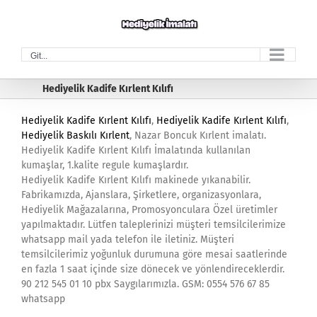
Skip
to
content
Git...
Hediyelik Kadife Kırlent Kılıfı
Hediyelik Kadife Kırlent Kılıfı
,
Hediyelik Kadife Kırlent Kılıfı
,
Hediyelik Baskılı Kırlent
, Nazar Boncuk Kırlent imalatı.
Hediyelik Kadife Kırlent Kılıfı İmalatında kullanılan
kumaşlar, 1.kalite regule kumaşlardır.
Hediyelik Kadife Kırlent Kılıfı makinede yıkanabilir.
Fabrikamızda, Ajanslara, Şirketlere, organizasyonlara,
Hediyelik Mağazalarına, Promosyonculara Özel üretimler
yapılmaktadır. Lütfen taleplerinizi müşteri temsilcilerimize
whatsapp mail yada telefon ile iletiniz. Müşteri
temsilcilerimiz yoğunluk durumuna göre mesai saatlerinde
en fazla 1 saat içinde size dönecek ve yönlendireceklerdir.
90 212 545 01 10 pbx Saygılarımızla. GSM: 0554 576 67 85
whatsapp