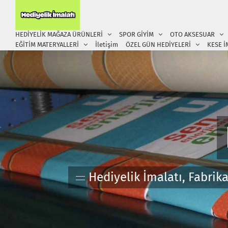
Skip
to
content
HEDİYELİK MAĞAZA ÜRÜNLERİ
SPOR GİYİM
OTO AKSESUAR
EĞİTİM MATERYALLERİ
İletişim
ÖZEL GÜN HEDİYELERİ
KESE İ
Hediyelik İmalatı, Fabrik