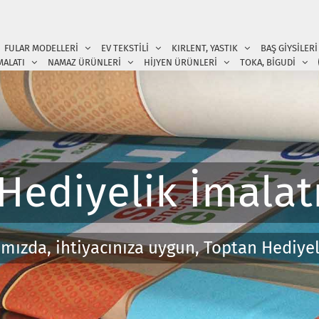
FULAR MODELLERİ
EV TEKSTİLİ
KIRLENT, YASTIK
BAŞ GİYSİLERİ
MALATI
NAMAZ ÜRÜNLERİ
HİJYEN ÜRÜNLERİ
TOKA, BİGUDİ
Hediyelik İmalat
amızda, ihtiyacınıza uygun, Toptan Hediyel