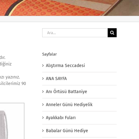
Ara:
Sayfalar
ır.
iğiniz
Alıştırma Seccadesi
zı yazınız.
ANA SAYFA
ilcilerimiz 90
Anı Örtüsü Battaniye
Anneler Günü Hediyelik
Ayakkabı Fuları
Babalar Günü Hediye