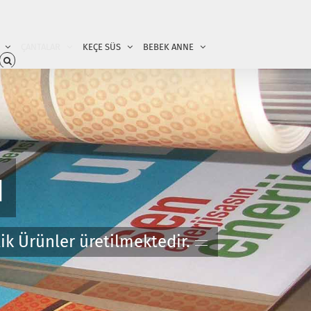
ÇANTALAR
KEÇE SÜS
BEBEK ANNE
ı
ik Ürünler üretilmektedir.