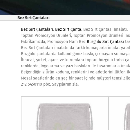
Bez Sırt Çantaları
Bez Sırt Çantaları
,
Bez Sırt Çanta
, Bez Sırt Çantası İmalatı,
Toptan Promosyon Ürünleri, Toptan Promosyon Ürünleri ima
Fabrikamızda, Promosyon Ham Bez
Büzgülü Sırt Çantası
tas
Bez Sırt Çantaları imalatında farklı kumaşlarla imalat yapı
Büzgülü çantalarda kullandığımız baskı, çıkmayan solmayan
İhracat, şirket, ajans ve kurumlara toptan büzgülü torba çan
renklerde, logo arma ve yazı baskıları ile tasarımlarla imal
Beğendiğiniz Ürün kodunu, renklerini ve adetlerini lütfen il
Mesai saatlerinde en geç bir saat içinde müşteri temsilcile
212 5450110 pbx, Saygılarımızla.