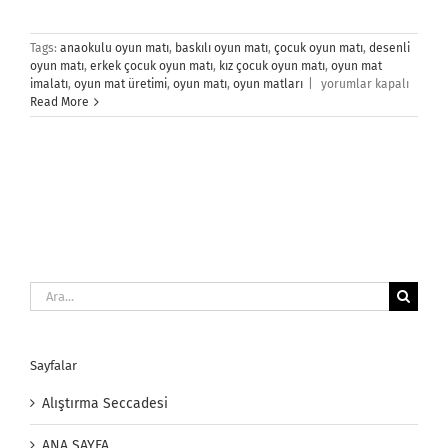
Tags:
anaokulu oyun matı
,
baskılı oyun matı
,
çocuk oyun matı
,
desenli
oyun matı
,
erkek çocuk oyun matı
,
kız çocuk oyun matı
,
oyun mat
Çocuk
imalatı
,
oyun mat üretimi
,
oyun matı
,
oyun matları
|
yorumlar kapalı
Oyun
Read More
Matı
için
Ara:
Sayfalar
Alıştırma Seccadesi
ANA SAYFA