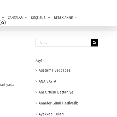
ÇANTALAR
KEÇE SÜS
BEBEK ANNE
Ara:
Sayfalar
Alıştırma Seccadesi
ANA SAYFA
mail yada
Anı Örtüsü Battaniye
Anneler Günü Hediyelik
Ayakkabı Fuları