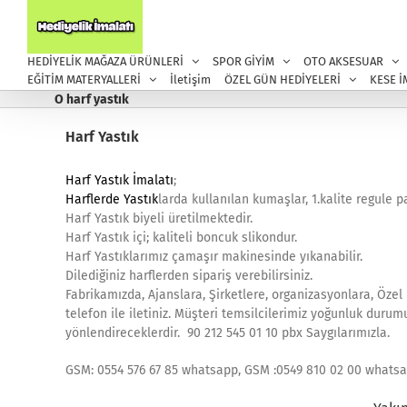
Skip
to
content
HEDİYELİK MAĞAZA ÜRÜNLERİ
SPOR GİYİM
OTO AKSESUAR
EĞİTİM MATERYALLERİ
İletişim
ÖZEL GÜN HEDİYELERİ
KESE İ
O harf yastık
Harf Yastık
Harf Yastık İmalatı
;
Harflerde Yastık
larda kullanılan kumaşlar, 1.kalite regule 
Harf Yastık biyeli üretilmektedir.
Harf Yastık içi; kaliteli boncuk slikondur.
Harf Yastıklarımız çamaşır makinesinde yıkanabilir.
Dilediğiniz harflerden sipariş verebilirsiniz.
Fabrikamızda, Ajanslara, Şirketlere, organizasyonlara, Özel
telefon ile iletiniz. Müşteri temsilcilerimiz yoğunluk duru
yönlendireceklerdir. 90 212 545 01 10 pbx Saygılarımızla.
GSM: 0554 576 67 85 whatsapp, GSM :0549 810 02 00 whats