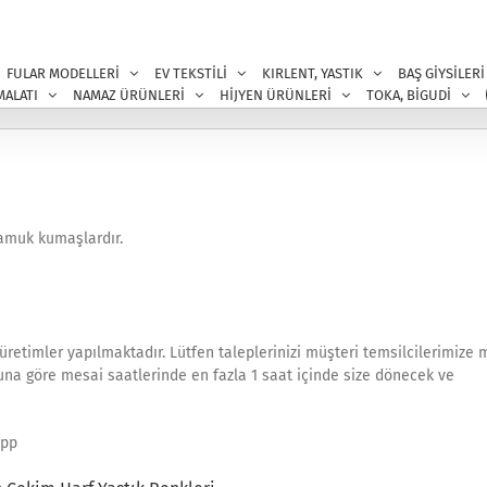
FULAR MODELLERİ
EV TEKSTİLİ
KIRLENT, YASTIK
BAŞ GİYSİLERİ
MALATI
NAMAZ ÜRÜNLERİ
HİJYEN ÜRÜNLERİ
TOKA, BİGUDİ
pamuk kumaşlardır.
 üretimler yapılmaktadır. Lütfen taleplerinizi müşteri temsilcilerimize 
muna göre mesai saatlerinde en fazla 1 saat içinde size dönecek ve
app