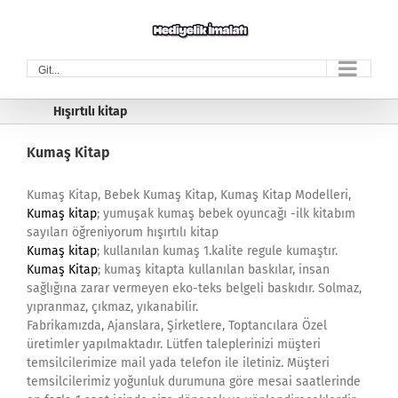
Skip
to
content
Git...
Hışırtılı kitap
Kumaş Kitap
Kumaş Kitap, Bebek Kumaş Kitap, Kumaş Kitap Modelleri,
Kumaş kitap
; yumuşak kumaş bebek oyuncağı -ilk kitabım
sayıları öğreniyorum hışırtılı kitap
Kumaş kitap
; kullanılan kumaş 1.kalite regule kumaştır.
Kumaş Kitap
; kumaş kitapta kullanılan baskılar, insan
sağlığına zarar vermeyen eko-teks belgeli baskıdır. Solmaz,
yıpranmaz, çıkmaz, yıkanabilir.
Fabrikamızda, Ajanslara, Şirketlere, Toptancılara Özel
üretimler yapılmaktadır. Lütfen taleplerinizi müşteri
temsilcilerimize mail yada telefon ile iletiniz. Müşteri
temsilcilerimiz yoğunluk durumuna göre mesai saatlerinde