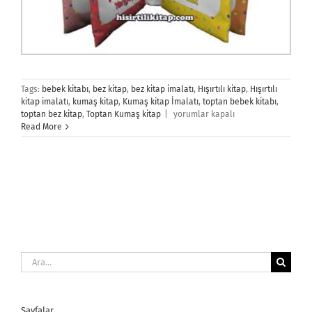
Tags:
bebek kitabı
,
bez kitap
,
bez kitap imalatı
,
Hışırtılı kitap
,
Hışırtılı
kitap imalatı
,
kumaş kitap
,
Kumaş kitap İmalatı
,
toptan bebek kitabı
,
Kumaş
toptan bez kitap
,
Toptan Kumaş kitap
|
yorumlar kapalı
Kitap
Read More
için
Ara:
Sayfalar