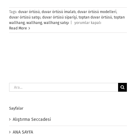
Tags:
duvar örtüsü
,
duvar örtüsü imalatı
,
duvar örtüsü modelleri
,
duvar örtüsü satışı
,
duvar örtüsü siparişi
,
toptan duvar örtüsü
,
toptan
Duvar
wallhang
,
wallhang
,
wallhang satışı
|
yorumlar kapalı
Örtüsü
Read More
için
Ara:
Sayfalar
Alıştırma Seccadesi
ANA SAYFA