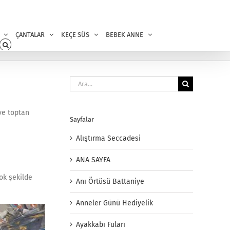
ÇANTALAR
KEÇE SÜS
BEBEK ANNE
Ara:
 ve toptan
Sayfalar
Alıştırma Seccadesi
ANA SAYFA
çok şekilde
Anı Örtüsü Battaniye
Anneler Günü Hediyelik
Ayakkabı Fuları