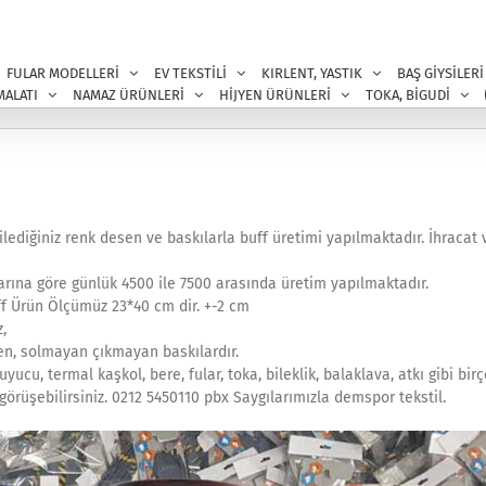
FULAR MODELLERİ
EV TEKSTİLİ
KIRLENT, YASTIK
BAŞ GİYSİLERİ
MALATI
NAMAZ ÜRÜNLERİ
HİJYEN ÜRÜNLERİ
TOKA, BİGUDİ
dilediğiniz renk desen ve baskılarla buff üretimi yapılmaktadır. İhracat
arına göre günlük 4500 ile 7500 arasında üretim yapılmaktadır.
ff Ürün Ölçümüz 23*40 cm dir. +-2 cm
,
en, solmayan çıkmayan baskılardır.
ucu, termal kaşkol, bere, fular, toka, bileklik, balaklava, atkı gibi bir
e görüşebilirsiniz. 0212 5450110 pbx Saygılarımızla demspor tekstil.