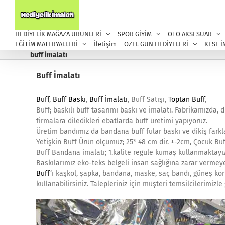
Skip
to
content
HEDİYELİK MAĞAZA ÜRÜNLERİ
SPOR GİYİM
OTO AKSESUAR
EĞİTİM MATERYALLERİ
İletişim
ÖZEL GÜN HEDİYELERİ
KESE İ
buff imalatı
Buff İmalatı
Buff
,
Buff Baskı
,
Buff İmalatı
, Buff Satışı,
Toptan Buff
,
Buff; baskılı buff tasarımı baskı ve imalatı. Fabrikamızda, 
firmalara diledikleri ebatlarda buff üretimi yapıyoruz.
Üretim bandımız da bandana buff fular baskı ve dikiş farkl
Yetişkin Buff Ürün ölçümüz; 25* 48 cm dir. +-2cm, Çocuk Bu
Buff Bandana imalatı; 1.kalite regule kumaş kullanmaktayız
Baskılarımız eko-teks belgeli insan sağlığına zarar vermey
Buff
‘ı kaşkol, şapka, bandana, maske, saç bandı, güneş koruy
kullanabilirsiniz. Talepleriniz için müşteri temsilcilerimizl