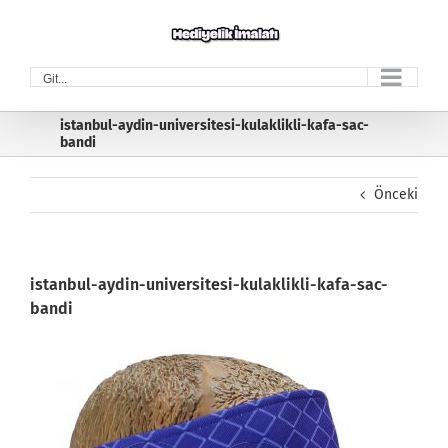
Skip
to
content
Git...
istanbul-aydin-universitesi-kulaklikli-kafa-sac-
bandi
Önceki
istanbul-aydin-universitesi-kulaklikli-kafa-sac-
bandi