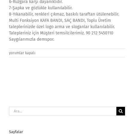
6-Rüzgara karşı dayanıklıdır.
7-Şapka ve gözlükle kullanılabilir.
8-Yıkanabilir, renkleri çıkmaz, baskılı taraftan ütülenebilir.
Multi Fonksiyon KAFA BANDI, SAÇ BANDI, Toplu Üretim
taleplerinizde özel logo arma ve sloganlar kullanılabilir.
Talepleriniz için Müşteri temsilcilerimiz. 90 212 5450110
Saygılarımızla demspor.
istanbul-
yorumlar kapalı
aydin-
universitesi-
kulaklikli-
kafa-
sac-
bandi
için
Ara:
Sayfalar