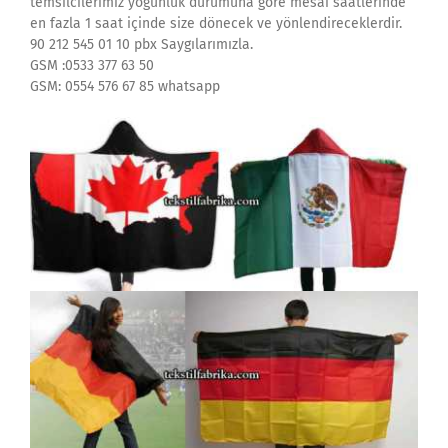
temsilcilerimiz yoğunluk durumuna göre mesai saatlerinde
en fazla 1 saat içinde size dönecek ve yönlendireceklerdir.
90 212 545 01 10 pbx Saygılarımızla.
GSM :0533 377 63 50
GSM: 0554 576 67 85 whatsapp