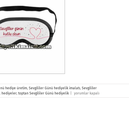
ünü hediye üretim
,
Sevgililer Günü hediyelik imalatı
,
Sevgililer
Sevgililer
l hediyeler
,
toptan Sevgililer Günü hediyelik
|
yorumlar kapalı
Günü
Hediyesi
için