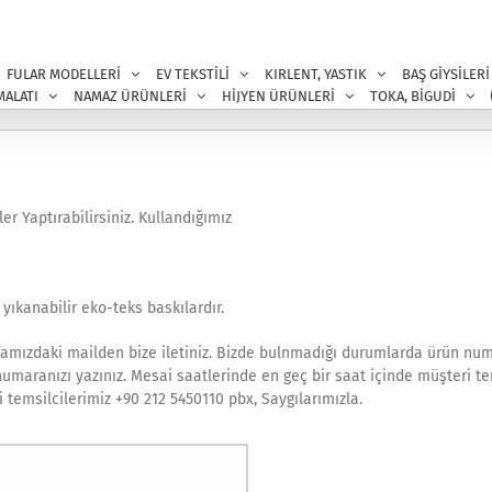
FULAR MODELLERİ
EV TEKSTİLİ
KIRLENT, YASTIK
BAŞ GİYSİLERİ
MALATI
NAMAZ ÜRÜNLERİ
HİJYEN ÜRÜNLERİ
TOKA, BİGUDİ
er Yaptırabilirsiniz. Kullandığımız
ıkanabilir eko-teks baskılardır.
yfamızdaki mailden bize iletiniz. Bizde bulnmadığı durumlarda ürün nu
 numaranızı yazınız. Mesai saatlerinde en geç bir saat içinde müşteri te
 temsilcilerimiz +90 212 5450110 pbx, Saygılarımızla.