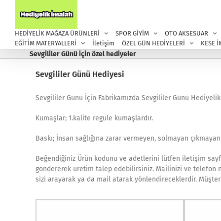
Skip
to
content
HEDİYELİK MAĞAZA ÜRÜNLERİ
SPOR GİYİM
OTO AKSESUAR
EĞİTİM MATERYALLERİ
İletişim
ÖZEL GÜN HEDİYELERİ
KESE İ
Sevgililer Günü için özel hediyeler
Sevgililer Günü Hediyesi
Sevgililer Günü İçin Fabrikamızda Sevgililer Günü Hediyelikl
Kumaşlar; 1.kalite regule kumaşlardır.
Baskı; İnsan sağlığına zarar vermeyen, solmayan çıkmayan y
Beğendiğiniz Ürün kodunu ve adetlerini lütfen iletişim sa
göndererek üretim talep edebilirsiniz. Mailinizi ve telefon
sizi arayarak ya da mail atarak yönlendireceklerdir. Müşteri