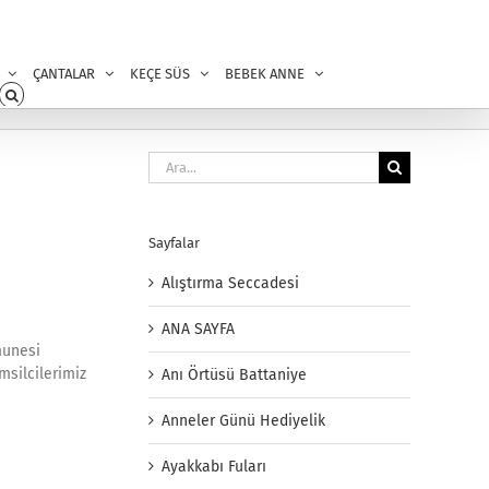
ÇANTALAR
KEÇE SÜS
BEBEK ANNE
Ara:
Sayfalar
Alıştırma Seccadesi
ANA SAYFA
munesi
msilcilerimiz
Anı Örtüsü Battaniye
Anneler Günü Hediyelik
Ayakkabı Fuları