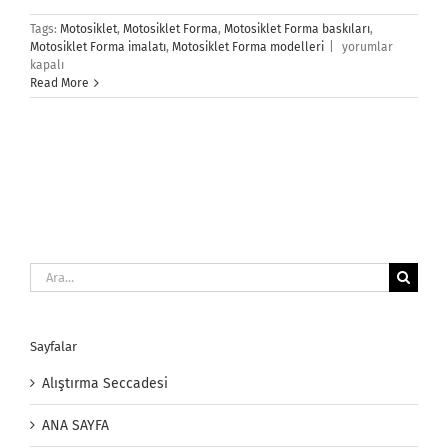
Tags:
Motosiklet
,
Motosiklet Forma
,
Motosiklet Forma baskıları
,
Motosiklet
Motosiklet Forma imalatı
,
Motosiklet Forma modelleri
|
yorumlar
Forma
kapalı
için
Read More
Ara:
Sayfalar
Alıştırma Seccadesi
ANA SAYFA