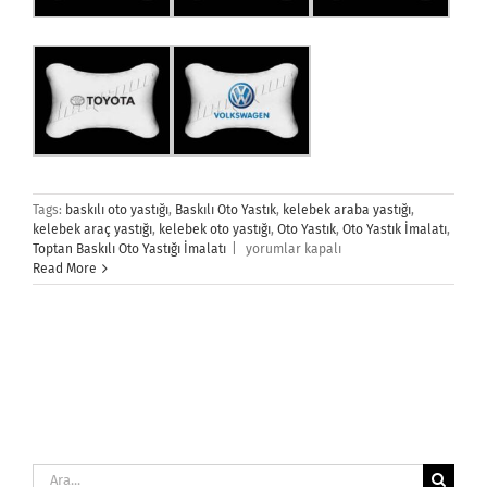
Tags:
baskılı oto yastığı
,
Baskılı Oto Yastık
,
kelebek araba yastığı
,
kelebek araç yastığı
,
kelebek oto yastığı
,
Oto Yastık
,
Oto Yastık İmalatı
,
Kelebek
Toptan Baskılı Oto Yastığı İmalatı
|
yorumlar kapalı
Oto
Read More
Yastığı
için
Ara: